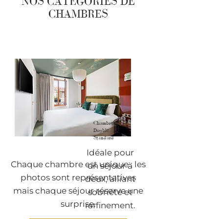
NOS CATÉGORIES DE
CHAMBRES
Chambre
Double
Standard
Idéale pour
Chaque chambre est unique : les
un séjour à
photos sont représentatives
deux, alliant
mais chaque séjour réserve une
sobriété et
surprise.
raffinement.